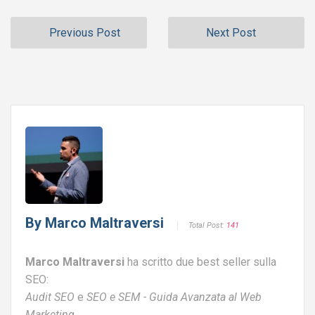
Previous Post
Next Post
By
Marco Maltraversi
Total Post:
141
Marco Maltraversi
ha scritto due best seller sulla
SEO:
Audit SEO
e
SEO e SEM - Guida Avanzata al Web
Marketing
.