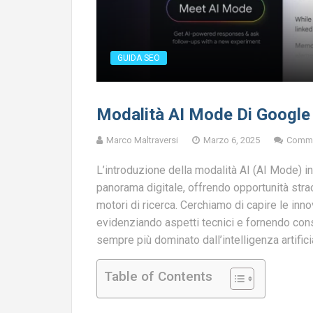
GUIDA SEO
Modalità AI Mode Di Google 
Marco Maltraversi
Marzo 6, 2025
Comme
L’introduzione della modalità AI (AI Mode) i
panorama digitale, offrendo opportunità strao
motori di ricerca. Cerchiamo di capire le inn
evidenziando aspetti tecnici e fornendo consi
sempre più dominato dall’intelligenza artifici
Table of Contents