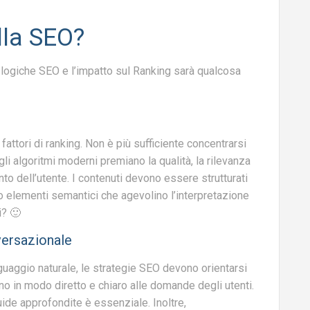
lla SEO?
le logiche SEO e l’impatto sul Ranking sarà qualcosa
 fattori di ranking. Non è più sufficiente concentrarsi
i algoritmi moderni premiano la qualità, la rilevanza
nto dell’utente. I contenuti devono essere strutturati
do elementi semantici che agevolino l’interpretazione
i? 🙂
versazionale
guaggio naturale, le strategie SEO devono orientarsi
no in modo diretto e chiaro alle domande degli utenti.
uide approfondite è essenziale. Inoltre,