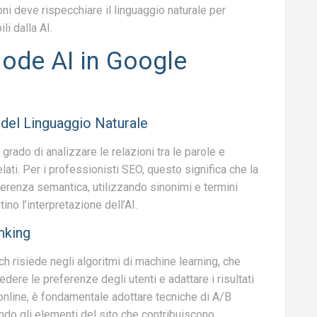
ioni deve rispecchiare il linguaggio naturale per
li dalla AI.
Mode AI in Google
del Linguaggio Naturale
grado di analizzare le relazioni tra le parole e
elati. Per i professionisti SEO, questo significa che la
erenza semantica, utilizzando sinonimi e termini
tino l’interpretazione dell’AI.
nking
h risiede negli algoritmi di machine learning, che
ere le preferenze degli utenti e adattare i risultati
online, è fondamentale adottare tecniche di A/B
ndo gli elementi del sito che contribuiscono