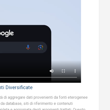
ti Diversificate
tà di aggregare dati provenienti da fonti eterogenee
da database, siti di riferimento e contenuti
pleta e aggiornata degli argomenti trattati. Questo