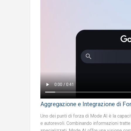
Aggregazione e Integrazione di Fon
Uno dei punti di forza di Mode AI è la capaci
e autorevoli. Combinando informazioni tratte 
specializzati, Mode AI offre una visione com