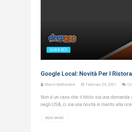
GUIDA SEO
Google Local: Novità Per I Ristoran
Marco Maltraversi
Febbraio 24, 2021
Co
Non è un caso che il titolo sia una domanda:
negli USA, ci sia una novità in merito alla ric
READ MORE