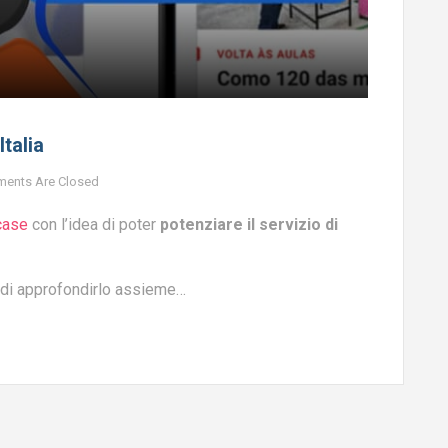
talia
ents Are Closed
case
con l’idea di poter
potenziare il servizio di
 di approfondirlo assieme…