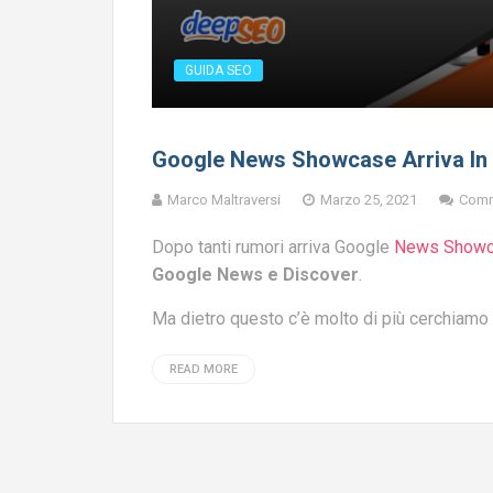
GUIDA SEO
Google News Showcase Arriva In I
Marco Maltraversi
Marzo 25, 2021
Comm
Dopo tanti rumori arriva Google
News Show
Google News e Discover
.
Ma dietro questo c’è molto di più cerchiamo
READ MORE