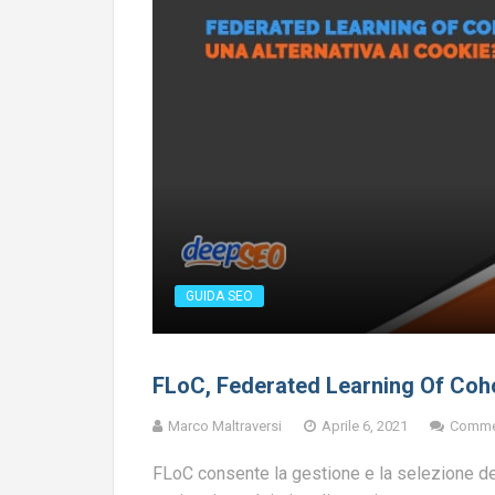
GUIDA SEO
FLoC, Federated Learning Of Coh
Marco Maltraversi
Aprile 6, 2021
Comme
FLoC consente la gestione e la selezione de