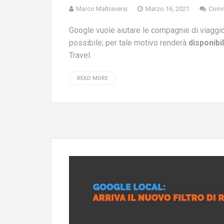
Marco Maltraversi
Marzo 16, 2021
Comm
Google
vuole aiutare le compagnie di viaggio
possibile; per tale motivo renderà
disponibi
Travel.
READ MORE