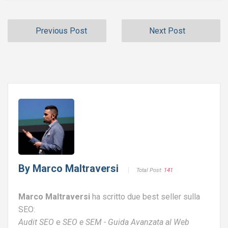
Previous Post
Next Post
By
Marco Maltraversi
Total Post:
141
Marco Maltraversi
ha scritto due best seller sulla
SEO:
Audit SEO
e
SEO e SEM - Guida Avanzata al Web