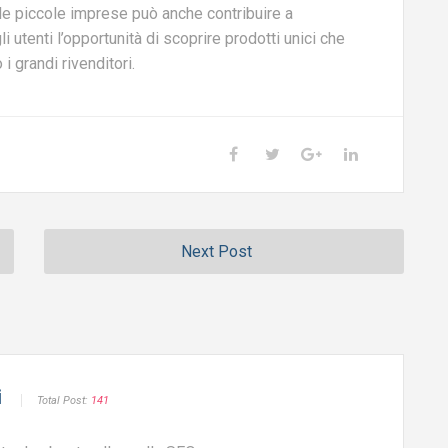
per le piccole imprese può anche contribuire a
i utenti l’opportunità di scoprire prodotti unici che
i grandi rivenditori.
Next Post
i
Total Post:
141