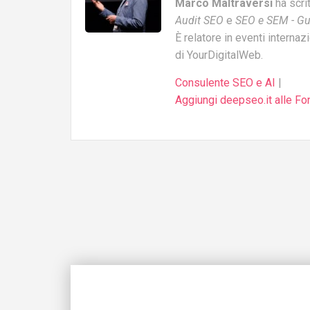
Marco Maltraversi
ha scri
Audit SEO
e
SEO e SEM - Gu
È relatore in eventi internaz
di YourDigitalWeb.
Consulente SEO e AI
|
Aggiungi deepseo.it alle Fon