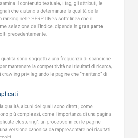
mina il contenuto testuale, i tag, gli attributi, le
gnali che aiutano a determinare la qualità della
 ranking nelle SERP. Illyes sottolinea che il
ome selezione dell’indice, dipende in
gran parte
colti precedentemente.
lta qualità sono soggetti a una frequenza di scansione
r mantenere la competitività nei risultati di ricerca,
 crawling privilegiando le pagine che “meritano” di
plicati
a qualità, alcuni dei quali sono diretti, come
 sono più complessi, come l’importanza di una pagina
plicate clustering”, un processo in cui le pagine
una versione canonica da rappresentare nei risultati
ccolti.