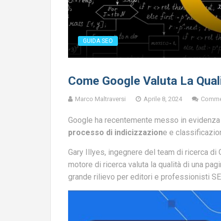
GUIDA SEO
Come Google Valuta La Quali
Marco Maltraversi
Aprile 8, 2024
Comme
Google ha recentemente messo in evidenza 
processo di indicizzazion
e e classificazio
Gary Illyes, ingegnere del team di ricerca di 
motore di ricerca valuta la qualità di una pa
grande rilievo per editori e professionisti SE