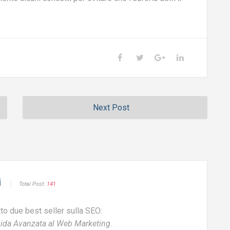
Next Post
i
Total Post:
141
tto due best seller sulla SEO:
ida Avanzata al Web Marketing
.