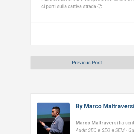
ci porti sulla cattiva strada 🙂
Previous Post
By
Marco Maltravers
Marco Maltraversi
ha scri
Audit SEO
e
SEO e SEM - Gu