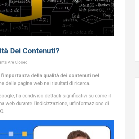
tà Dei Contenuti?
nts Are Closed
l
‘importanza della qualità dei contenuti nel
ne delle pagine web nei risultati di ricerca.
Google, ha condiviso dettagli significativi su come il
gina web durante l’indicizzazione, un’informazione di
O.