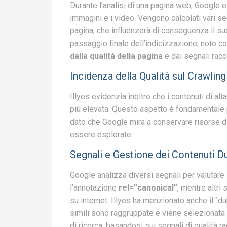
Durante l’analisi di una pagina web, Google esa
immagini e i video. Vengono calcolati vari se
pagina, che influenzerà di conseguenza il suo
passaggio finale dell’indicizzazione, noto c
dalla qualità della pagina
e dai segnali rac
Incidenza della Qualità sul Crawling
Illyes evidenzia inoltre che i contenuti di a
più elevata. Questo aspetto è fondamentale pe
dato che Google mira a conservare risorse di
essere esplorate.
Segnali e Gestione dei Contenuti Du
Google analizza diversi segnali per valutare l
l’annotazione
rel=”canonical”
, mentre altri
su internet. Illyes ha menzionato anche il “du
simili sono raggruppate e viene selezionata 
di ricerca, basandosi sui segnali di qualità ra