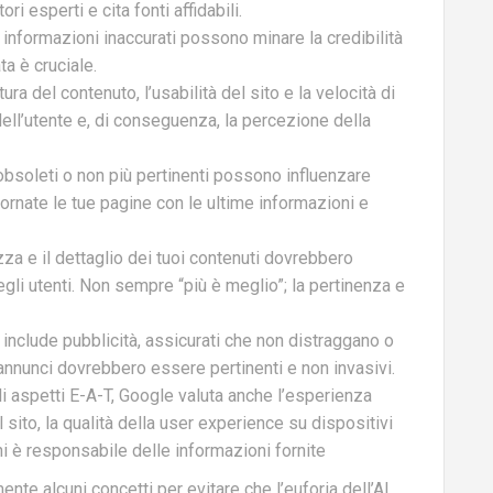
ori esperti e cita fonti affidabili.
 e informazioni inaccurati possono minare la credibilità
ta è cruciale.
ttura del contenuto, l’usabilità del sito e la velocità di
ell’utente e, di conseguenza, la percezione della
 obsoleti o non più pertinenti possono influenzare
ornate le tue pagine con le ultime informazioni e
zza e il dettaglio dei tuoi contenuti dovrebbero
egli utenti. Non sempre “più è meglio”; la pertinenza e
to include pubblicità, assicurati che non distraggano o
 annunci dovrebbero essere pertinenti e non invasivi​.
gli aspetti E-A-T, Google valuta anche l’esperienza
l sito, la qualità della user experience su dispositivi
i è responsabile delle informazioni fornite​
te alcuni concetti per evitare che l’euforia dell’AI