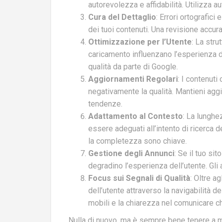
autorevolezza e affidabilità. Utilizza aut
Cura del Dettaglio
: Errori ortografici
dei tuoi contenuti. Una revisione accura
Ottimizzazione per l’Utente
: La stru
caricamento influenzano l’esperienza d
qualità da parte di Google.
Aggiornamenti Regolari
: I contenuti
negativamente la qualità. Mantieni aggi
tendenze.
Adattamento al Contesto
: La lunghe
essere adeguati all’intento di ricerca d
la completezza sono chiave.
Gestione degli Annunci
: Se il tuo si
degradino l’esperienza dell’utente. Gli
Focus sui Segnali di Qualità
: Oltre a
dell’utente attraverso la navigabilità de
mobili e la chiarezza nel comunicare ch
Nulla di nuovo, ma è sempre bene tenere a men