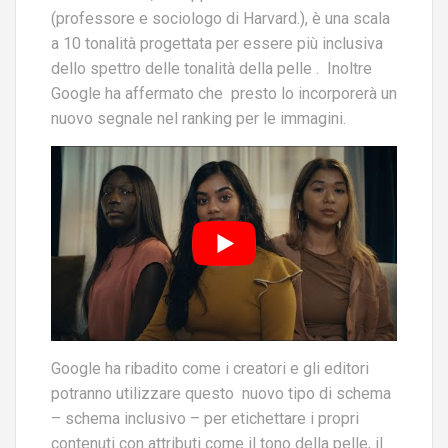
(professore e sociologo di Harvard.), è una scala
a 10 tonalità progettata per essere più inclusiva
dello spettro delle tonalità della pelle . Inoltre
Google ha affermato che presto lo incorporerà un
nuovo segnale nel ranking per le immagini.
Google ha ribadito come i creatori e gli editori
potranno utilizzare questo nuovo tipo di schema
– schema inclusivo – per etichettare i propri
contenuti con attributi come il tono della pelle, il